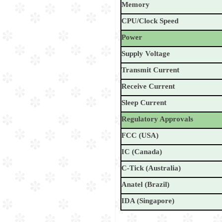
Memory
CPU/Clock Speed
Power
Supply Voltage
Transmit Current
Receive Current
Sleep Current
Regulatory Approvals
FCC (USA)
IC (Canada)
C-Tick (Australia)
Anatel (Brazil)
IDA (Singapore)