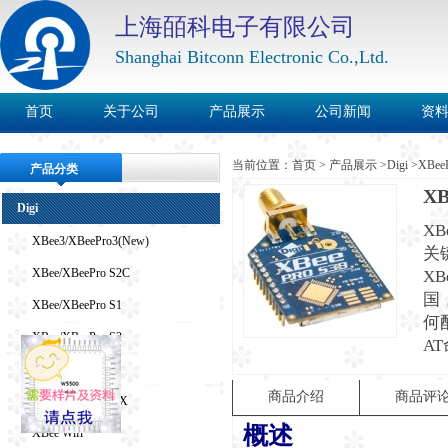
上海皕科电子有限公司
Shanghai Bitconn Electronic Co.,Ltd.
首页
关于公司
产品展示
公司新闻
资
当前位置：
首页
>
产品展示
>
Digi
>
XBee
产品分类
XB
Digi
X
XBee3/XBeePro3(New)
关
XBee/XBeePro S2C
X
国
XBee/XBeePro S1
何
XBee/XBeePro S2
A
XBeePro 900HP
商品介绍
商品评
XBee/XBee Pro SX
概述
XBee Wifi