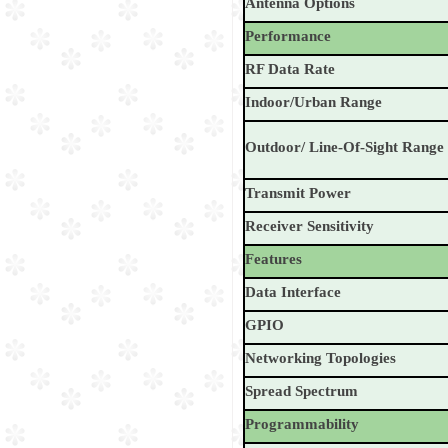
Antenna Options
Performance
RF Data Rate
Indoor/Urban Range
Outdoor/ Line-Of-Sight Range
Transmit Power
Receiver Sensitivity
Features
Data Interface
GPIO
Networking Topologies
Spread Spectrum
Programmability