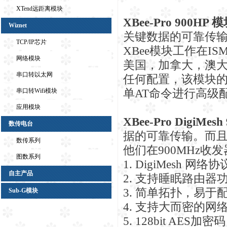
XTend远距离模块
XBee-Pro 900HP 
Wiznet
关键数据的可靠传
TCP/IP芯片
XBee模块工作在I
网络模块
美国，加拿大，澳大
串口转以太网
任何配置，该模块
单AT命令进行高级
串口转Wifi模块
应用模块
XBee-Pro DigiMesh
数传电台
据的可靠传输。而
数传系列
他们在900MHz收发
图数系列
1. DigiMesh 网
自主产品
2. 支持睡眠路由器
3. 简单拓扑，易于
Sub-G模块
4. 支持大而密的网
5. 128bit AES加密