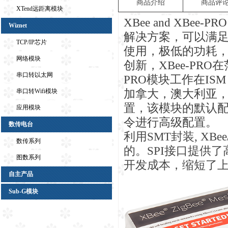
商品介绍
商品评
XTend远距离模块
XBee and XBee
Wiznet
解决方案，可以满
TCP/IP芯片
使用，极低的功耗
网络模块
创新，XBee-PRO在
串口转以太网
PRO模块工作在IS
加拿大，澳大利亚，
串口转Wifi模块
置，该模块的默认配
应用模块
令进行高级配置。
数传电台
利用SMT封装, XB
数传系列
的。SPI接口提供
图数系列
开发成本，缩短了
自主产品
Sub-G模块