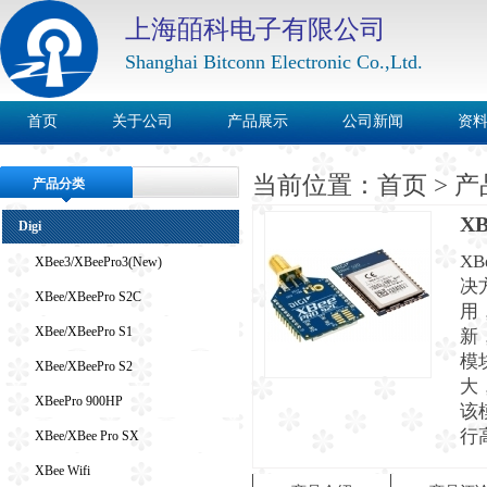
上海皕科电子有限公司
Shanghai Bitconn Electronic Co.,Ltd.
首页
关于公司
产品展示
公司新闻
资
当前位置：
首页
>
产
产品分类
XB
Digi
XB
XBee3/XBeePro3(New)
决
XBee/XBeePro S2C
用
XBee/XBeePro S1
新，
模
XBee/XBeePro S2
大
XBeePro 900HP
该
行
XBee/XBee Pro SX
XBee Wifi