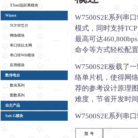
XTend远距离模块
Wiznet
W7500S2E系列
TCP/IP芯片
模式，同时支持TCP S
网络模块
最高可达460,80
串口转以太网
命令等方式轻松配
串口转Wifi模块
W7500S2E板载了一
应用模块
数传电台
络单片机，使得网
数传系列
荐的参考设计原理
图数系列
难度，节省开发时
自主产品
W7500S2E系
Sub-G模块
型 号